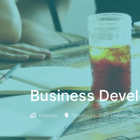
Business Deve
Hybride
Sliedrecht
,
Zuid-Holland
,
Ned