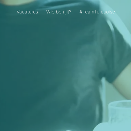
Vacatures
Wie ben jij?
#TeamTurquoise