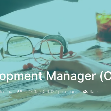
lopment Manager (O
erland
€ 4.635 - € 6.622 per maand
Sales